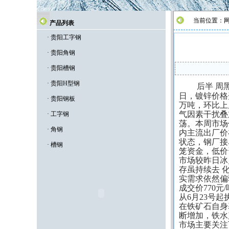
当前位置：
产品列表
·
贵阳工字钢
·
贵阳角钢
·
贵阳槽钢
·
贵阳H型钢
后半 周
日，镀锌价格
·
贵阳钢板
万吨，环比上周
气因素干扰叠
·
工字钢
荡。
本周市场
·
角钢
内主流出厂价在
状态，钢厂接
·
槽钢
笼资金，低价
市场较昨日冰
存虽持续去 
实需求依然偏
成交价770元
从6月23号
在铁矿石自身
断增加，铁水
市场主要关注