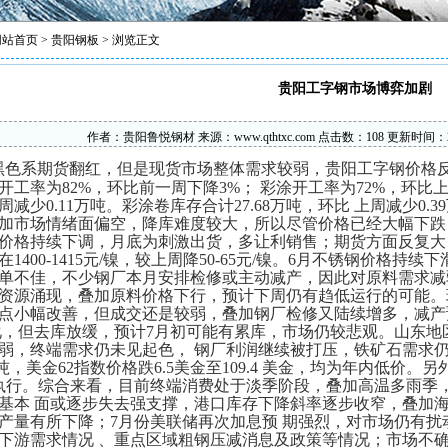
网站首页
>
贵阳钢板
> 浏览正文
贵阳工字钢市场博弈加剧
作者：
贵阳鲁悦钢材
来源：
www.qthtxc.com
点击数：
108 更新时间：2
黑色系期货翻红，但是现货市场整体需求较弱，
贵阳工字钢
价格
开工率为82%，环比前一周下降3%； 彩涂开工率为72%，环比上
减少0.11万吨。彩涂卷库存合计27.68万吨，环比 上周减少0
加市场情绪面偏空，降库难度较大，所以尽管价格已经大幅下跌
价格持续下调，月底为刺激出货，多让利销售；期货方面反复大
1400-1415元/镍，较上周降50-65元/镍。6月不锈钢价格
单不佳，不少钢厂本月安排检修或主动减产，因此对原料需求减
资源涌现，叠加原料价格下行，预计下周仍有趋低运行的可能。
点小幅改善，但成交还是较弱，叠加钢厂检修又陆续增多，减产
化，但去库放缓，预计7月初可能有累库，市场仍较悲观。山东地区PB
弱，终端需求仍未见起色， 钢厂利润继续被打压，铁矿石需求仍受抑
/吨，美金62指数价格跌6.5美金至109.4 美金，均为年内低价
起执行。综合来看，目前终端消费处于淡季阶段，叠加高温多雨季
基本 面或逐步失去强支撑，港口库存下降斜率逐步收窄，叠加
产量有所下降；7月份美联储再次加息预 期强烈，对市场仍有
下游需求情况 、重点区域粗钢压减消息及政策等情况；市场不