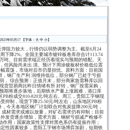
023年05月17
【字体：
大
中
小
】
反弹阻力较大，行情仍以弱势调整为主。截至6月24
周下降2%。全国主要城市镀锌板卷库存合计113.74
.39万吨。目前需求端正经历着现实与预期的错配。天
，但风险尚未出 清。预计下周涂镀板材价格低位震
 幅震荡，市场对后市仍显担忧。原料方面：目前国
持续下滑，钢厂生产利 润维持低位，部分钢厂已处于亏损
弱， 综合预测：正值月末，部分商家急需释库以回
现货贸易商比昨日情绪有所 好转，钢厂按需采购，
预期将逐步落地，后期铁水产量上涨困难，港口库
粉成交810-820元/吨左右。周三，贵阳工字钢现
制，现货下降25-50元/吨左右，山东地区PB粉
。另外，今天各地区钢厂计划联合对焦炭提降200元/吨，
，成材需求或难以放量，对矿石需求仍有抑制；目前
海外发货逐步增加，需求方面，钢材亏损减产检修不
扰动作用；国家政策性支撑对黑色系仍有提振作用；
确定性因素较多，
贵阳工字钢
市场博弈加剧，短期铁