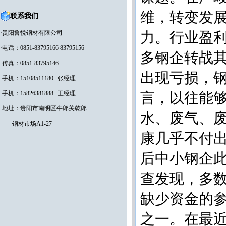
维，转变发
联系我们
·贵阳鲁悦钢材有限公司
力。行业盈
·电话：0851-83795166 83795156
多钢企转战
·传真：0851-83795146
出现亏损，
·手机：15108511180--张经理
·手机：15826381888--王经理
言，以往能
·地址：贵阳市南明区牛郎关乾郎
水、废气、
钢材市场A1-27
康几乎不付出
后中小钢企
查发现，多
缺少资金的
之一。在最近