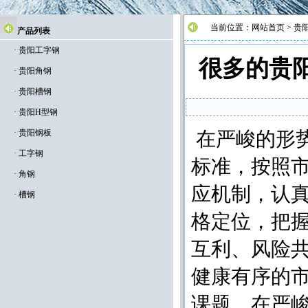
当前位置：
网站首页
>
贵
产品列表
·
贵阳工字钢
很多的贵
·
贵阳角钢
·
贵阳槽钢
·
贵阳H型钢
·
贵阳钢板
在严峻的形
·
工字钢
标准，按照
·
角钢
应机制，认
·
槽钢
格定位，把
互利、风险
健康有序的
课题。在严