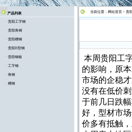
当前位置：
网站首页
>
贵
产品列表
·
贵阳工字钢
·
贵阳角钢
·
贵阳槽钢
·
贵阳H型钢
本周贵阳工
·
贵阳钢板
·
工字钢
的影响，原本
·
角钢
市场的企稳才
·
槽钢
没有在低价刺
于前几日跌幅
好，型材市
价多有抵触，