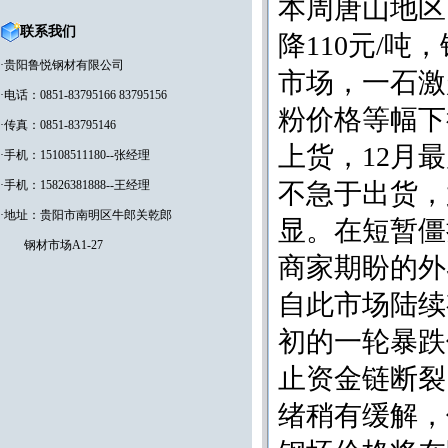
本周唐山地区
联系我们
降110元/
·贵阳鲁悦钢材有限公司
市场，一石激
·电话：0851-83795166 83795156
粉价格等幅下
·传真：0851-83795146
上货，12月
·手机：15108511180--张经理
·手机：15826381888--王经理
不急于出货，
·地址：贵阳市南明区牛郎关乾郎
显。在短暂僵
钢材市场A1-27
商家期盼的外
自此市场陆续
初的一轮暴跌
止资金链断裂
绪稍有缓解，